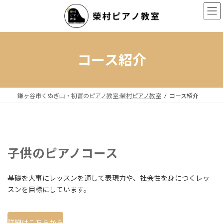
コ
ナ
ン
ビ
テ
ゲ
ン
ー
ツ
シ
へ
ョ
コース紹介
ス
ン
キ
に
ッ
移
プ
動
鎌ヶ谷市くぬぎ山・初富のピアノ教室:榮村ピアノ教室
コース紹介
子供のピアノコース
基礎を大事にレッスンを通して表現力や、社会性を身につくレッ
スンを目標にしています。
詳細はこちらから