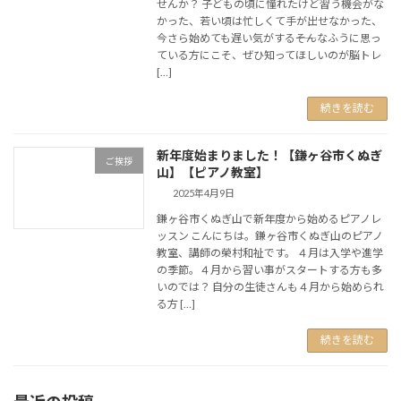
せんか？ 子どもの頃に憧れたけど習う機会がな
かった、若い頃は忙しくて手が出せなかった、
今さら始めても遅い気がする――そんなふうに思っ
ている方にこそ、ぜひ知ってほしいのが脳トレ
[…]
続きを読む
新年度始まりました！【鎌ヶ谷市くぬぎ
ご挨拶
山】【ピアノ教室】
2025年4月9日
鎌ヶ谷市くぬぎ山で新年度から始めるピアノレ
ッスン こんにちは。鎌ヶ谷市くぬぎ山のピアノ
教室、講師の榮村和祉です。 ４月は入学や進学
の季節。４月から習い事がスタートする方も多
いのでは？ 自分の生徒さんも４月から始められ
る方 […]
続きを読む