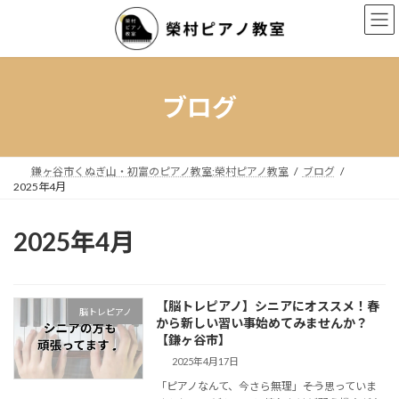
コ
ナ
ン
ビ
テ
ゲ
ン
ー
ツ
シ
へ
ョ
ブログ
ス
ン
キ
に
ッ
移
プ
動
鎌ヶ谷市くぬぎ山・初富のピアノ教室:榮村ピアノ教室
ブログ
2025年4月
2025年4月
【脳トレピアノ】シニアにオススメ！春
脳トレピアノ
から新しい習い事始めてみませんか？
【鎌ヶ谷市】
2025年4月17日
「ピアノなんて、今さら無理」――そう思っていま